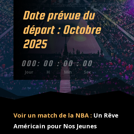
Date prévue du
départ : Octobre
2025
000
:
00
:
00
:
00
Jour
H
Min
Sec
Voir un match de la NBA :
Un Rêve
Américain pour Nos Jeunes