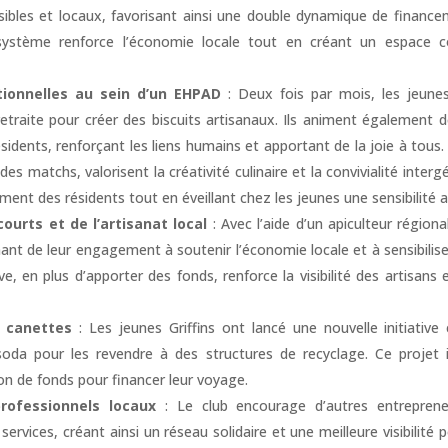
ibles et locaux, favorisant ainsi une double dynamique de financ
système renforce l’économie locale tout en créant un espace co
tionnelles au sein d’un EHPAD
: Deux fois par mois, les jeunes
etraite pour créer des biscuits artisanaux. Ils animent également d
résidents, renforçant les liens humains et apportant de la joie à tou
 des matchs, valorisent la créativité culinaire et la convivialité inter
ement des résidents tout en éveillant chez les jeunes une sensibilité 
courts et de l’artisanat local
: Avec l’aide d’un apiculteur régiona
ant de leur engagement à soutenir l’économie locale et à sensibiliser
tive, en plus d’apporter des fonds, renforce la visibilité des artisa
e canettes
: Les jeunes Griffins ont lancé une nouvelle initiativ
oda pour les revendre à des structures de recyclage. Ce projet in
on de fonds pour financer leur voyage.
rofessionnels locaux
: Le club encourage d’autres entrepreneur
ervices, créant ainsi un réseau solidaire et une meilleure visibilité 