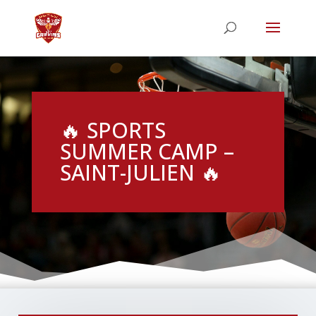
🔥 SPORTS
SUMMER CAMP –
SAINT-JULIEN 🔥